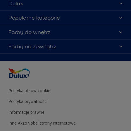
Dulux
Materiały marketingowe
Popularne kategorie
Mapa strony
Kolory farb
Farby do wnętrz
Kontakt
Porady ekspertów
O Dulux
Farby do ścian
Farby na zewnątrz
Zainspiruj się
Dla architektów
Farby uniwersalne
Farby
Farby do elewacji
Zgodność kolorów
Podkłady i grunty
Kolor Roku 2025 w palecie Dulux
Farby uniwersalne
Testery farb
Znajdź sklep
Podkłady i grunty
Farby do sufitów
Testery farb
Polityka plików cookie
Polityka prywatności
Informacje prawne
Inne AkzoNobel strony internetowe