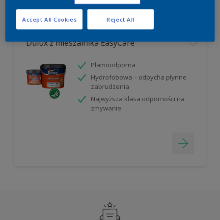
Filter
Accept All Cookies
Reject All
Dulux z mieszalnika EasyCare
Plamoodporna
Hydrofobowa – odpycha płynne
zabrudzenia
Najwyższa klasa odporności na
zmywanie