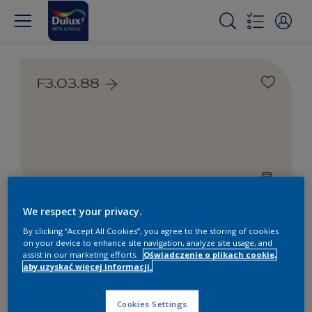
F3.03.88
We respect your privacy.
Farby białe i kolorowe do
By clicking “Accept All Cookies”, you agree to the storing of cookies
wnętrz i na zewnątrz
on your device to enhance site navigation, analyze site usage, and
assist in our marketing efforts.
Oświadczenie o plikach cookie,
aby uzyskać więcej informacji.
1
Produkty znalezione
Cookies Settings