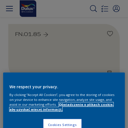
FN.01.85
We respect your privacy.
Farby białe i kolorowe do
By clicking “Accept All Cookies”, you agree to the storing of cookies
wnętrz i na zewnątrz
on your device to enhance site navigation, analyze site usage, and
assist in our marketing efforts.
Oświadczenie o plikach cookie,
aby uzyskać więcej informacji.
1
Produkty znalezione
Cookies Settings