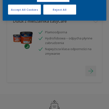
Filter
Accept All Cookies
Reject All
Dulux z mieszalnika EasyCare
Plamoodporna
Hydrofobowa – odpycha płynne
zabrudzenia
Najwyższa klasa odporności na
zmywanie