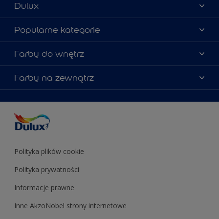
Dulux
Materiały marketingowe
Popularne kategorie
Mapa strony
Kolory farb
Farby do wnętrz
Kontakt
Porady ekspertów
O Dulux
Farby do ścian
Farby na zewnątrz
Zainspiruj się
Dla architektów
Farby uniwersalne
Farby
Farby do elewacji
Zgodność kolorów
Podkłady i grunty
Kolor Roku 2025 w palecie Dulux
Farby uniwersalne
Testery farb
Znajdź sklep
Podkłady i grunty
Farby do sufitów
Testery farb
Polityka plików cookie
Polityka prywatności
Informacje prawne
Inne AkzoNobel strony internetowe