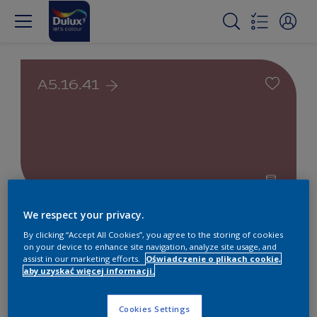
A5.16.41
We respect your privacy.
Farby białe i kolorowe do
By clicking “Accept All Cookies”, you agree to the storing of cookies
wnętrz i na zewnątrz
on your device to enhance site navigation, analyze site usage, and
assist in our marketing efforts.
Oświadczenie o plikach cookie,
aby uzyskać więcej informacji.
1
Produkty znalezione
Cookies Settings