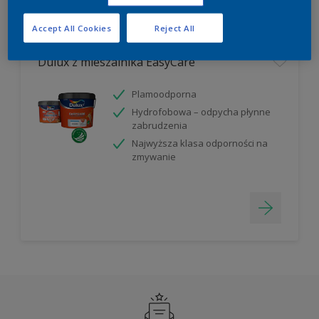
Filter
Accept All Cookies
Reject All
Dulux z mieszalnika EasyCare
Plamoodporna
Hydrofobowa – odpycha płynne
zabrudzenia
Najwyższa klasa odporności na
zmywanie