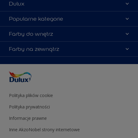
Dulux
Materiały marketingowe
Popularne kategorie
Mapa strony
Kolory farb
Farby do wnętrz
Kontakt
Porady ekspertów
O Dulux
Farby do ścian
Farby na zewnątrz
Zainspiruj się
Dla architektów
Farby uniwersalne
Farby
Farby do elewacji
Zgodność kolorów
Podkłady i grunty
Kolor Roku 2025 w palecie Dulux
Farby uniwersalne
Testery farb
Znajdź sklep
Podkłady i grunty
Farby do sufitów
Testery farb
Polityka plików cookie
Polityka prywatności
Informacje prawne
Inne AkzoNobel strony internetowe