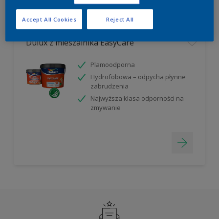
Filter
Accept All Cookies
Reject All
Dulux z mieszalnika EasyCare
Plamoodporna
Hydrofobowa – odpycha płynne
zabrudzenia
Najwyższa klasa odporności na
zmywanie