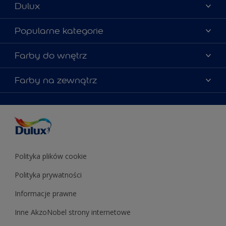
Dulux
Materiały marketingowe
Popularne kategorie
Mapa strony
Kolory farb
Farby do wnętrz
Kontakt
Porady ekspertów
O Dulux
Farby do ścian
Farby na zewnątrz
Zainspiruj się
Dla architektów
Farby uniwersalne
Farby
Farby do elewacji
Zgodność kolorów
Podkłady i grunty
Kolor Roku 2025 w palecie Dulux
Farby uniwersalne
Testery farb
Znajdź sklep
Podkłady i grunty
Farby do sufitów
Testery farb
Polityka plików cookie
Polityka prywatności
Informacje prawne
Inne AkzoNobel strony internetowe