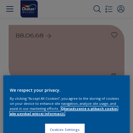
B8.06.68
We respect your privacy.
Farby białe i kolorowe do
By clicking “Accept All Cookies”, you agree to the storing of cookies
wnętrz i na zewnątrz
on your device to enhance site navigation, analyze site usage, and
assist in our marketing efforts.
Oświadczenie o plikach cookie,
aby uzyskać więcej informacji.
1
Produkty znalezione
Cookies Settings