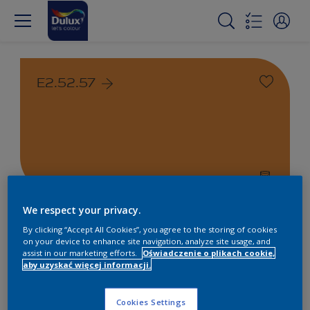
E2.52.57
We respect your privacy.
Farby białe i kolorowe do
By clicking “Accept All Cookies”, you agree to the storing of cookies
wnętrz i na zewnątrz
on your device to enhance site navigation, analyze site usage, and
assist in our marketing efforts.
Oświadczenie o plikach cookie,
aby uzyskać więcej informacji.
1
Produkty znalezione
Cookies Settings