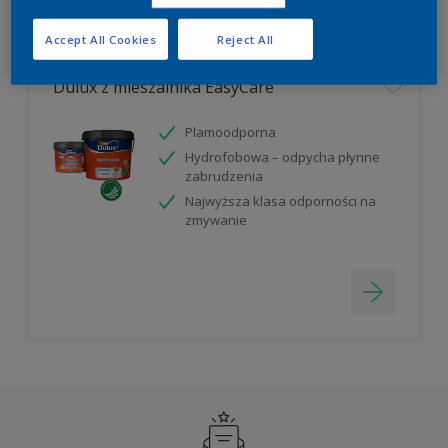
Filter
Accept All Cookies
Reject All
Dulux z mieszalnika EasyCare
Plamoodporna
Hydrofobowa – odpycha płynne
zabrudzenia
Najwyższa klasa odporności na
zmywanie