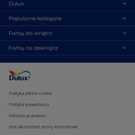
Dulux
Materiały marketingowe
Popularne kategorie
Mapa strony
Kolory farb
Farby do wnętrz
Kontakt
Porady ekspertów
O Dulux
Farby do ścian
Farby na zewnątrz
Zainspiruj się
Dla architektów
Farby uniwersalne
Farby
Farby do elewacji
Zgodność kolorów
Podkłady i grunty
Kolor Roku 2025 w palecie Dulux
Farby uniwersalne
Testery farb
Znajdź sklep
Podkłady i grunty
Farby do sufitów
Testery farb
Polityka plików cookie
Polityka prywatności
Informacje prawne
Inne AkzoNobel strony internetowe