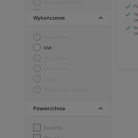
Farba podkładowa
P
Farby tablicowe
Hy
Wykończenie
za
Grunt
Na
z
Internetowy tester farb
Głęboki Mat
Tester
mat
mat i satyna
nie dotyczy
Satyna
Wykończenie matowe
Powierzchnia
Boazeria