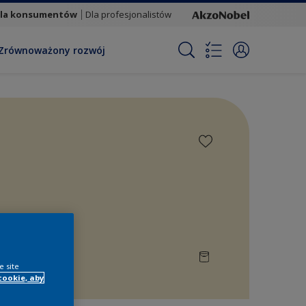
la konsumentów
Dla profesjonalistów
Zrównoważony rozwój
e site
cookie, aby