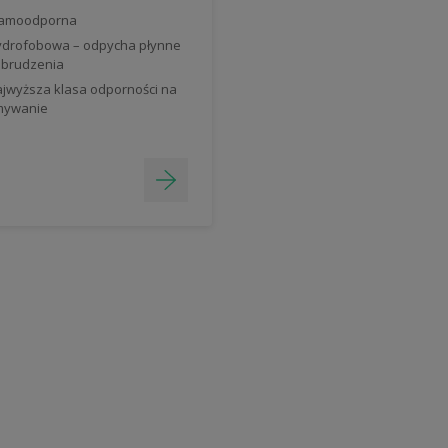
lamoodporna
drofobowa – odpycha płynne
brudzenia
jwyższa klasa odporności na
mywanie