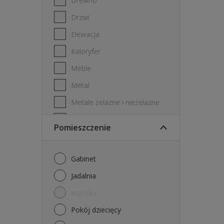
Drewno
Drzwi
Elewacja
Kaloryfer
Meble
Metal
Metale żelazne i nieżelazne
PVC
Pomieszczenie
Płyta gipsowo-kartonowa
Płytki ścienne
Gabinet
Stal ocynkowana
Jadalnia
Sufity
Kuchnia
Ściany
Pokój dziecięcy