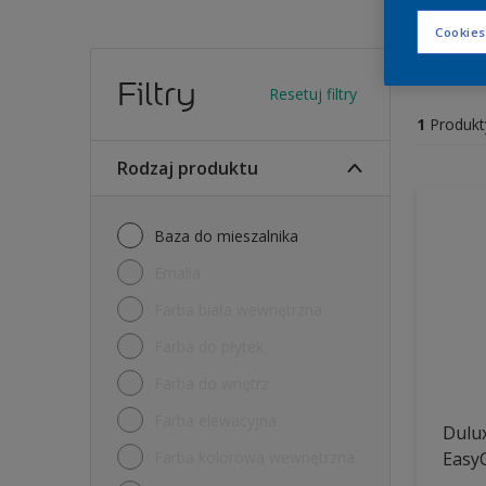
Cookies
Farb
Filtry
Resetuj filtry
1
Produkt
Rodzaj produktu
Baza do mieszalnika
Emalia
Farba biała wewnętrzna
Farba do płytek
Farba do wnętrz
Farba elewacyjna
Dulux
Farba kolorowa wewnętrzna
Easy