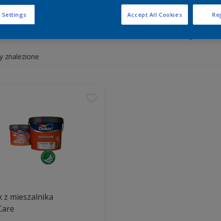
 Settings
Accept All Cookies
Rej
y białe i kolorowe do wnętrz 
y znalezione
 z mieszalnika
Care