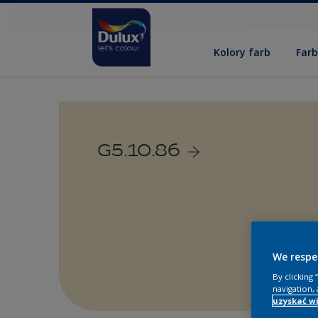
Kolory farb
Far
G5.10.86
We respe
By clicking
navigation, 
uzyskać wi