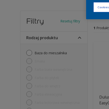
Cookies
Farb
Filtry
Resetuj filtry
1
Produkt
Rodzaj produktu
Baza do mieszalnika
Emalia
Farba biała wewnętrzna
Farba do płytek
Farba do wnętrz
Farba elewacyjna
Dulux
Farba kolorowa wewnętrzna
Easy