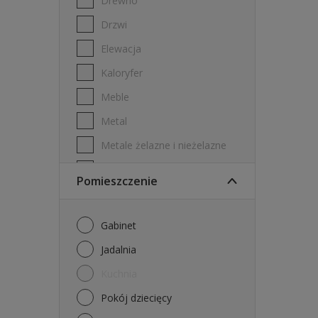
Drewno
Drzwi
Elewacja
Kaloryfer
Meble
Metal
Metale żelazne i nieżelazne
PVC
Pomieszczenie
Płyta gipsowo-kartonowa
Płytki ścienne
Gabinet
Stal ocynkowana
Jadalnia
Sufity
Kuchnia
Ściany
Pokój dziecięcy