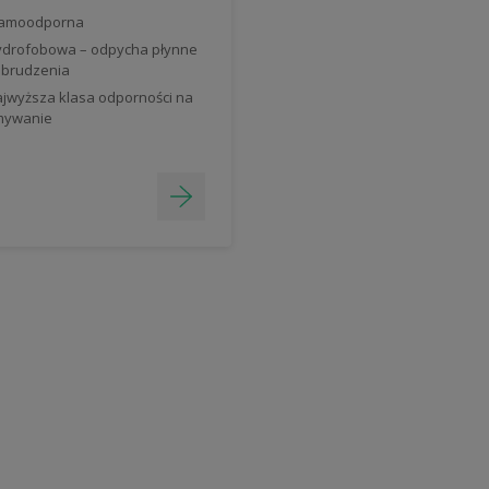
lamoodporna
drofobowa – odpycha płynne
brudzenia
jwyższa klasa odporności na
mywanie