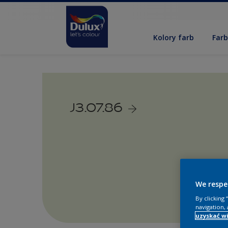
Kolory farb
Far
J3.07.86
We respe
By clicking
navigation, 
uzyskać wi