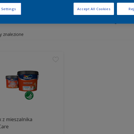
 Settings
Accept All Cookies
Rej
y białe i kolorowe do wnętrz 
y znalezione
 z mieszalnika
Care