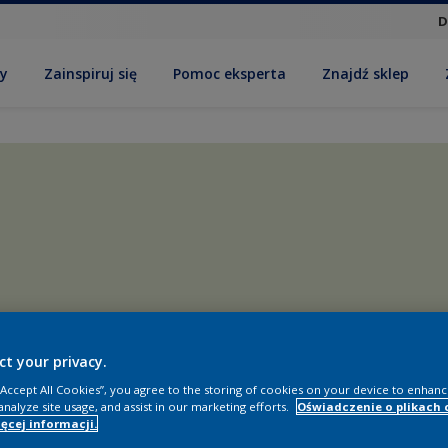
D
by
Zainspiruj się
Pomoc eksperta
Znajdź sklep
ct your privacy.
 “Accept All Cookies”, you agree to the storing of cookies on your device to enhanc
analyze site usage, and assist in our marketing efforts.
Oświadczenie o plikach 
ęcej informacji.