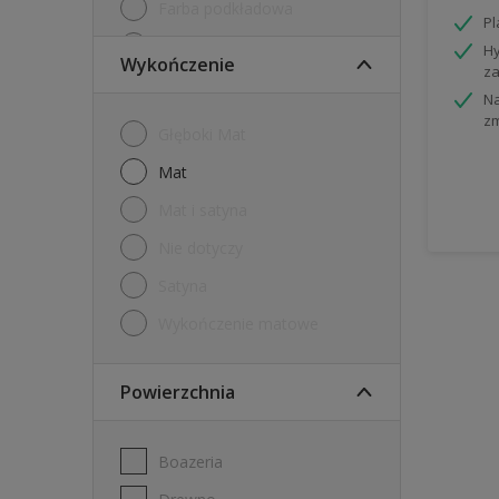
Farba podkładowa
P
Farby tablicowe
Hy
Wykończenie
za
Grunt
Na
z
Internetowy tester farb
Głęboki Mat
Tester
mat
mat i satyna
nie dotyczy
Satyna
Wykończenie matowe
Powierzchnia
Boazeria