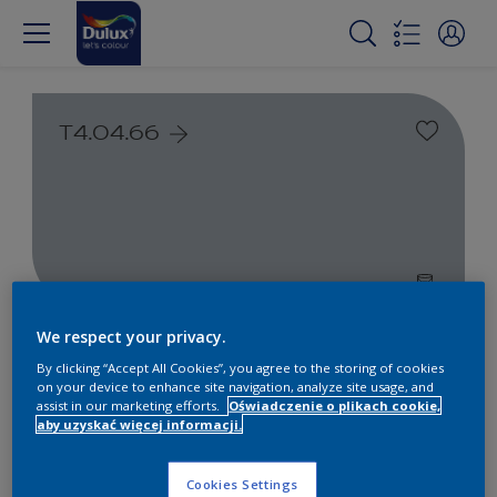
T4.04.66
We respect your privacy.
Farby białe i kolorowe do
By clicking “Accept All Cookies”, you agree to the storing of cookies
wnętrz i na zewnątrz
on your device to enhance site navigation, analyze site usage, and
assist in our marketing efforts.
Oświadczenie o plikach cookie,
aby uzyskać więcej informacji.
1
Produkty znalezione
Cookies Settings