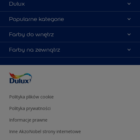
Dulux
Materiały marketingowe
Popularne kategorie
Mapa strony
Kolory farb
Farby do wnętrz
Kontakt
Porady ekspertów
O Dulux
Farby do ścian
Farby na zewnątrz
Zainspiruj się
Dla architektów
Farby uniwersalne
Farby
Farby do elewacji
Zgodność kolorów
Podkłady i grunty
Kolor Roku 2025 w palecie Dulux
Farby uniwersalne
Testery farb
Znajdź sklep
Podkłady i grunty
Farby do sufitów
Testery farb
Polityka plików cookie
Polityka prywatności
Informacje prawne
Inne AkzoNobel strony internetowe