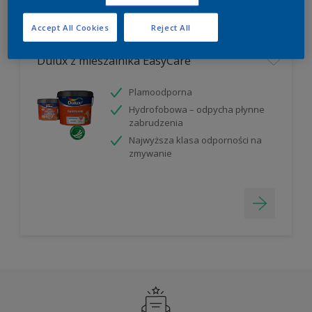
Filter
Accept All Cookies
Reject All
Dulux z mieszalnika EasyCare
Plamoodporna
Hydrofobowa – odpycha płynne
zabrudzenia
Najwyższa klasa odporności na
zmywanie