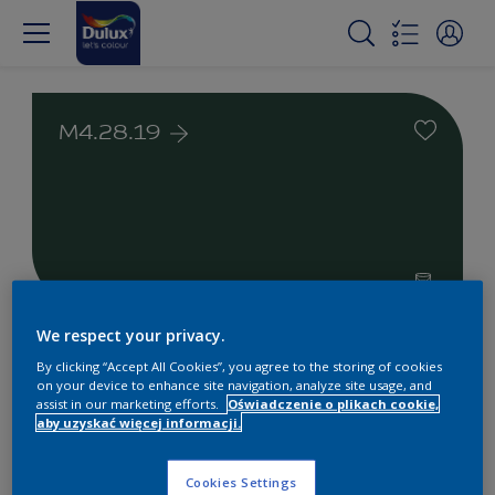
M4.28.19
We respect your privacy.
Farby białe i kolorowe do
By clicking “Accept All Cookies”, you agree to the storing of cookies
wnętrz i na zewnątrz
on your device to enhance site navigation, analyze site usage, and
assist in our marketing efforts.
Oświadczenie o plikach cookie,
aby uzyskać więcej informacji.
1
Produkty znalezione
Cookies Settings