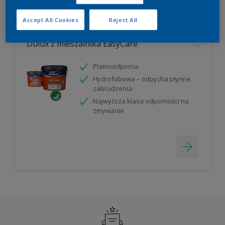
Filter
Accept All Cookies
Reject All
Dulux z mieszalnika EasyCare
Plamoodporna
Hydrofobowa – odpycha płynne
zabrudzenia
Najwyższa klasa odporności na
zmywanie