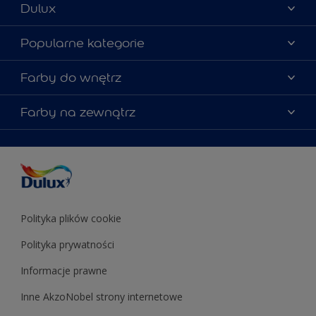
Dulux
Materiały marketingowe
Popularne kategorie
Mapa strony
Kolory farb
Farby do wnętrz
Kontakt
Porady ekspertów
O Dulux
Farby do ścian
Farby na zewnątrz
Zainspiruj się
Dla architektów
Farby uniwersalne
Farby
Farby do elewacji
Zgodność kolorów
Podkłady i grunty
Kolor Roku 2025 w palecie Dulux
Farby uniwersalne
Testery farb
Znajdź sklep
Podkłady i grunty
Farby do sufitów
Testery farb
Polityka plików cookie
Polityka prywatności
Informacje prawne
Inne AkzoNobel strony internetowe