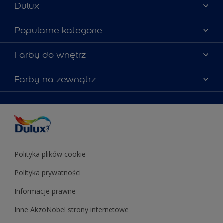
Dulux
Materiały marketingowe
Popularne kategorie
Mapa strony
Kolory farb
Farby do wnętrz
Kontakt
Porady ekspertów
O Dulux
Farby do ścian
Farby na zewnątrz
Zainspiruj się
Dla architektów
Farby uniwersalne
Farby
Farby do elewacji
Zgodność kolorów
Podkłady i grunty
Kolor Roku 2025 w palecie Dulux
Farby uniwersalne
Testery farb
Znajdź sklep
Podkłady i grunty
Farby do sufitów
Testery farb
Polityka plików cookie
Polityka prywatności
Informacje prawne
Inne AkzoNobel strony internetowe