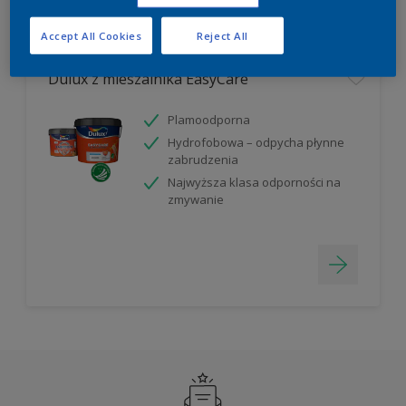
Filter
Accept All Cookies
Reject All
Dulux z mieszalnika EasyCare
Plamoodporna
Hydrofobowa – odpycha płynne
zabrudzenia
Najwyższa klasa odporności na
zmywanie