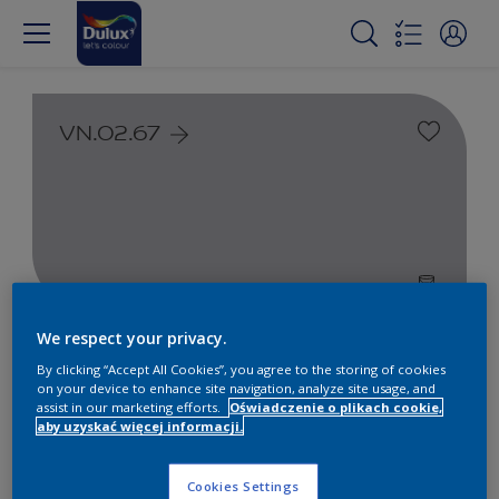
VN.02.67
We respect your privacy.
Farby białe i kolorowe do
By clicking “Accept All Cookies”, you agree to the storing of cookies
wnętrz i na zewnątrz
on your device to enhance site navigation, analyze site usage, and
assist in our marketing efforts.
Oświadczenie o plikach cookie,
aby uzyskać więcej informacji.
1
Produkty znalezione
Cookies Settings