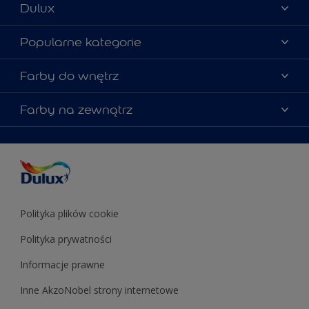
Dulux
Materiały marketingowe
Popularne kategorie
Mapa strony
Kolory farb
Farby do wnętrz
Kontakt
Porady ekspertów
O Dulux
Farby do ścian
Farby na zewnątrz
Zainspiruj się
Dla architektów
Farby uniwersalne
Farby
Farby do elewacji
Zgodność kolorów
Podkłady i grunty
Kolor Roku 2025 w palecie Dulux
Farby uniwersalne
Testery farb
Znajdź sklep
Podkłady i grunty
Farby do sufitów
Testery farb
Polityka plików cookie
Polityka prywatności
Informacje prawne
Inne AkzoNobel strony internetowe