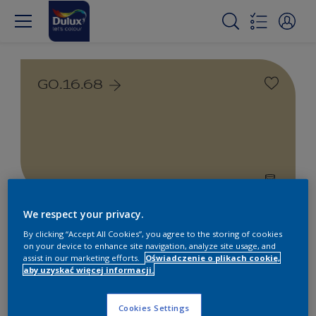
G0.16.68
We respect your privacy.
Farby białe i kolorowe do
By clicking “Accept All Cookies”, you agree to the storing of cookies
wnętrz i na zewnątrz
on your device to enhance site navigation, analyze site usage, and
assist in our marketing efforts.
Oświadczenie o plikach cookie,
aby uzyskać więcej informacji.
1
Produkty znalezione
Cookies Settings