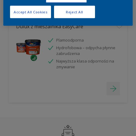
Filter
Accept All Cookies
Reject All
Dulux z mieszalnika EasyCare
Plamoodporna
Hydrofobowa – odpycha płynne
zabrudzenia
Najwyższa klasa odporności na
zmywanie