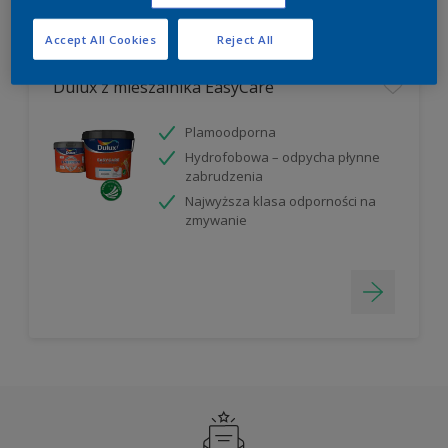
Filter
Accept All Cookies
Reject All
Dulux z mieszalnika EasyCare
Plamoodporna
Hydrofobowa – odpycha płynne
zabrudzenia
Najwyższa klasa odporności na
zmywanie