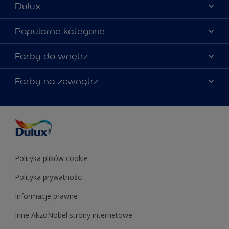
Dulux
Materiały marketingowe
Popularne kategorie
Mapa strony
Kolory farb
Farby do wnętrz
Kontakt
Porady ekspertów
O Dulux
Farby do ścian
Farby na zewnątrz
Zainspiruj się
Dla architektów
Farby uniwersalne
Farby
Farby do elewacji
Zgodność kolorów
Podkłady i grunty
Kolor Roku 2025 w palecie Dulux
Farby uniwersalne
Testery farb
Znajdź sklep
Podkłady i grunty
Farby do sufitów
Testery farb
Polityka plików cookie
Polityka prywatności
Informacje prawne
Inne AkzoNobel strony internetowe