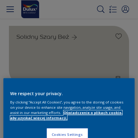
Solidny Szary Beż
We respect your privacy.
Farby białe i kolorowe do
By clicking “Accept All Cookies”, you agree to the storing of cookies
wnętrz i na zewnątrz
on your device to enhance site navigation, analyze site usage, and
assist in our marketing efforts.
Oświadczenie o plikach cookie,
aby uzyskać więcej informacji.
1
Produkty znalezione
Cookies Settings