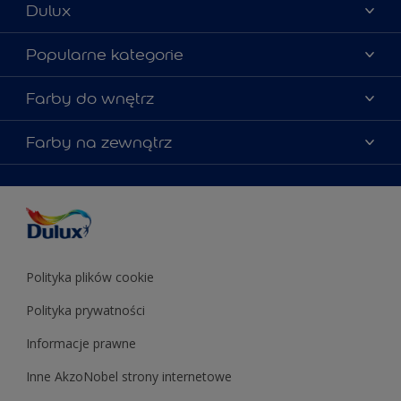
Dulux
Materiały marketingowe
Popularne kategorie
Mapa strony
Kolory farb
Farby do wnętrz
Kontakt
Porady ekspertów
O Dulux
Farby do ścian
Farby na zewnątrz
Zainspiruj się
Dla architektów
Farby uniwersalne
Farby
Farby do elewacji
Zgodność kolorów
Podkłady i grunty
Kolor Roku 2025 w palecie Dulux
Farby uniwersalne
Testery farb
Znajdź sklep
Podkłady i grunty
Farby do sufitów
Testery farb
Polityka plików cookie
Polityka prywatności
Informacje prawne
Inne AkzoNobel strony internetowe