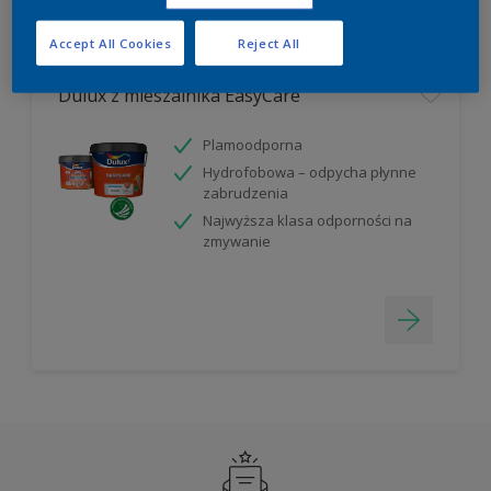
Filter
Accept All Cookies
Reject All
Dulux z mieszalnika EasyCare
Plamoodporna
Hydrofobowa – odpycha płynne
zabrudzenia
Najwyższa klasa odporności na
zmywanie