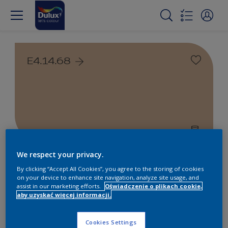
E4.14.68
We respect your privacy.
Farby białe i kolorowe do
By clicking “Accept All Cookies”, you agree to the storing of cookies
wnętrz i na zewnątrz
on your device to enhance site navigation, analyze site usage, and
assist in our marketing efforts.
Oświadczenie o plikach cookie,
aby uzyskać więcej informacji.
1
Produkty znalezione
Cookies Settings