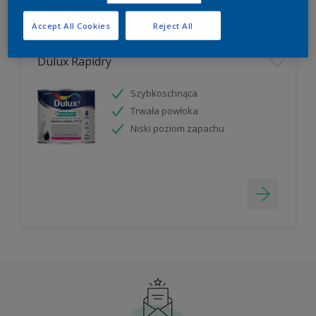
Filter
Accept All Cookies
Reject All
Dulux Rapidry
Szybkoschnąca
Trwała powłoka
Niski poziom zapachu