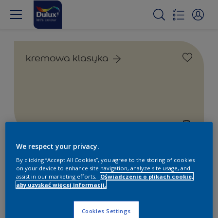
kremowa klasyka
We respect your privacy.
Farby białe i kolorowe do
By clicking “Accept All Cookies”, you agree to the storing of cookies
wnętrz i na zewnątrz
on your device to enhance site navigation, analyze site usage, and
assist in our marketing efforts.
Oświadczenie o plikach cookie,
aby uzyskać więcej informacji.
1
Produkty znalezione
Cookies Settings