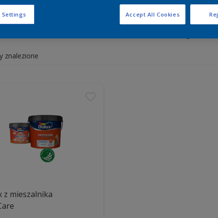
 Settings
Accept All Cookies
Rej
y białe i kolorowe do wnętrz 
y znalezione
 z mieszalnika
Care