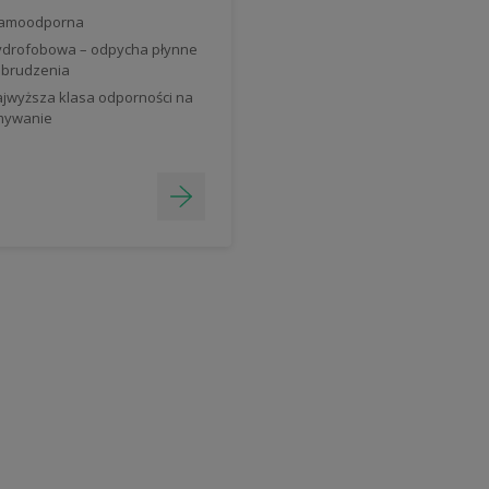
lamoodporna
drofobowa – odpycha płynne
brudzenia
jwyższa klasa odporności na
mywanie