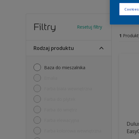
Cookies
Farb
Filtry
Resetuj filtry
1
Produkt
Rodzaj produktu
Baza do mieszalnika
Emalia
Farba biała wewnętrzna
Farba do płytek
Farba do wnętrz
Farba elewacyjna
Dulux
Farba kolorowa wewnętrzna
Easy