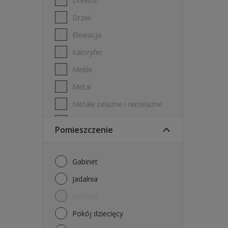
Drewno
Drzwi
Elewacja
Kaloryfer
Meble
Metal
Metale żelazne i nieżelazne
PVC
Pomieszczenie
Płyta gipsowo-kartonowa
Płytki ścienne
Gabinet
Stal ocynkowana
Jadalnia
Sufity
Kuchnia
Ściany
Pokój dziecięcy