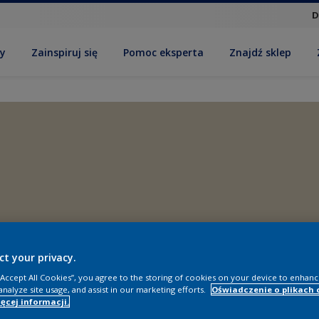
D
by
Zainspiruj się
Pomoc eksperta
Znajdź sklep
ct your privacy.
 “Accept All Cookies”, you agree to the storing of cookies on your device to enhanc
analyze site usage, and assist in our marketing efforts.
Oświadczenie o plikach 
ęcej informacji.