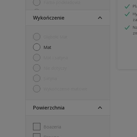
Farba podkładowa
P
Farby tablicowe
Hy
Wykończenie
za
Grunt
Na
z
Internetowy tester farb
Głęboki Mat
Tester
mat
mat i satyna
nie dotyczy
Satyna
Wykończenie matowe
Powierzchnia
Boazeria