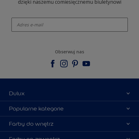
dzięki naszemu comiesięcznemu biuletynowi
enter-your-email
Obserwuj nas
Dulux
Materiały marketingowe
Popularne kategorie
Mapa strony
Kolory farb
Farby do wnętrz
Kontakt
Porady ekspertów
O Dulux
Farby do ścian
Farby na zewnątrz