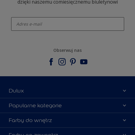
dzięki naszemu comiesięcznemu biuletynowi
enter-your-email
Obserwuj nas
Dulux
Materiały marketingowe
Popularne kategorie
Mapa strony
Kolory farb
Farby do wnętrz
Kontakt
Porady ekspertów
O Dulux
Farby do ścian
Farby na zewnątrz