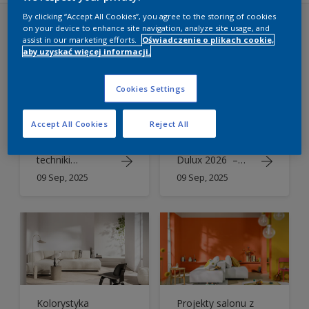
By clicking “Accept All Cookies”, you agree to the storing of cookies
on your device to enhance site navigation, analyze site usage, and
Inspiracje
assist in our marketing efforts.
Oświadczenie o plikach cookie,
aby uzyskać więcej informacji.
Cookies Settings
Accept All Cookies
Reject All
Kreatywne
Kolory Roku
techniki
Dulux 2026 –
malowania ścian:
aranżacje w
09 Sep, 2025
09 Sep, 2025
Trendy z
rytmie oceanu
Kolorami Roku
Dulux 2026
Kolorystyka
Projekty salonu z