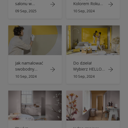
salonu w
Kolorem Roku
odcieniach
2025 Dulux
09 Sep, 2025
10 Sep, 2024
Kolorów Roku
Dulux 2026
Jak namalować
Do dzieła!
swobodny
Wybierz HELLO
kształt Kolorem
YELLOW – Kolor
10 Sep, 2024
10 Sep, 2024
Roku 2025 Dulux
Roku 2025 Dulux