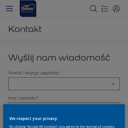
Kontakt
Wyślij nam wiadomość
Powód Twojego zapytania
*
Pomoc w doborze koloru
Imię i nazwisko
*
Zapytanie o produkt
Opinia o stronie
We respect your privacy.
E-mail
*
Inne
By clicking “Accept All Cookies”, you agree to the storing of cookies