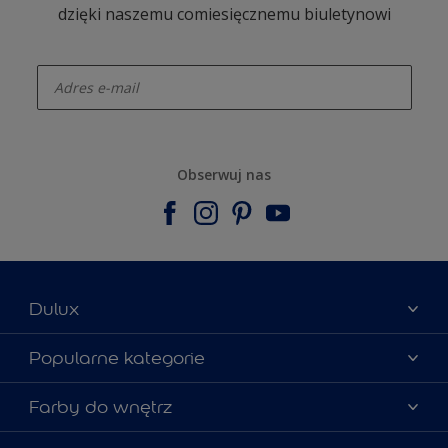
dzięki naszemu comiesięcznemu biuletynowi
enter-your-email
Obserwuj nas
Dulux
Materiały marketingowe
Popularne kategorie
Mapa strony
Kolory farb
Farby do wnętrz
Kontakt
Porady ekspertów
O Dulux
Farby do ścian