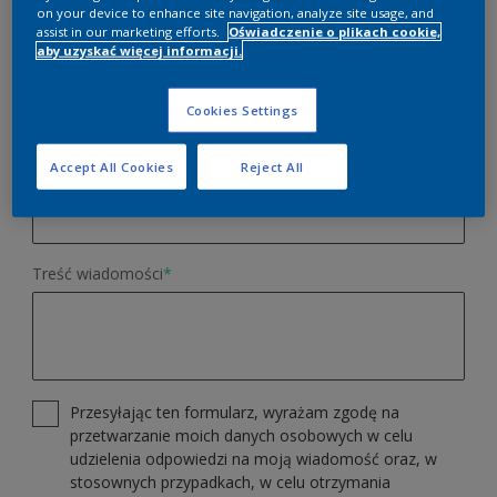
on your device to enhance site navigation, analyze site usage, and
assist in our marketing efforts.
Oświadczenie o plikach cookie,
aby uzyskać więcej informacji.
Numer telefonu
Cookies Settings
Accept All Cookies
Reject All
Miasto
Treść wiadomości
*
Przesyłając ten formularz, wyrażam zgodę na
przetwarzanie moich danych osobowych w celu
udzielenia odpowiedzi na moją wiadomość oraz, w
stosownych przypadkach, w celu otrzymania