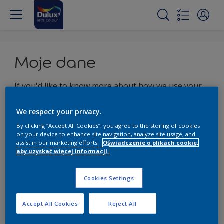
Moje dane
If you'd like to know more about how we use your
personal data, please read our
privacy
statement
/a>
We respect your privacy.
By clicking “Accept All Cookies”, you agree to the storing of cookies
on your device to enhance site navigation, analyze site usage, and
assist in our marketing efforts.
Oświadczenie o plikach cookie,
aby uzyskać więcej informacji.
Cookies Settings
Accept All Cookies
Reject All
Dołącz do odbiorców naszego