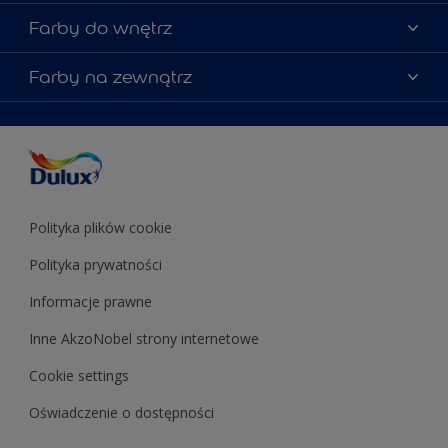
Mapa strony
Kolory farb
Farby do wnętrz
Kontakt
Porady ekspertów
O Dulux
Farby do ścian
Farby na zewnątrz
Zainspiruj się
Dla architektów
Farby uniwersalne
Farby
Farby do elewacji
Zgodność kolorów
Podkłady i grunty
Kolor Roku 2025 w palecie Dulux
Farby uniwersalne
Testery farb
Znajdź sklep
Podkłady i grunty
Farby do sufitów
Testery farb
Polityka plików cookie
Polityka prywatności
Informacje prawne
Inne AkzoNobel strony internetowe
Cookie settings
Oświadczenie o dostępności