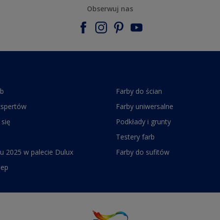
Obserwuj nas
rb
Farby do ścian
kspertów
Farby uniwersalne
 się
Podkłady i grunty
Testery farb
u 2025 w palecie Dulux
Farby do sufitów
lep