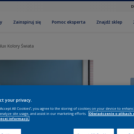
D
by
Zainspiruj się
Pomoc eksperta
Znajdź sklep
lux Kolory Świata
ct your privacy.
R
 “Accept All Cookies”, you agree to the storing of cookies on your device to enhanc
analyze site usage, and assist in our marketing efforts.
Oświadczenie o plikach 
ęcej informacji.