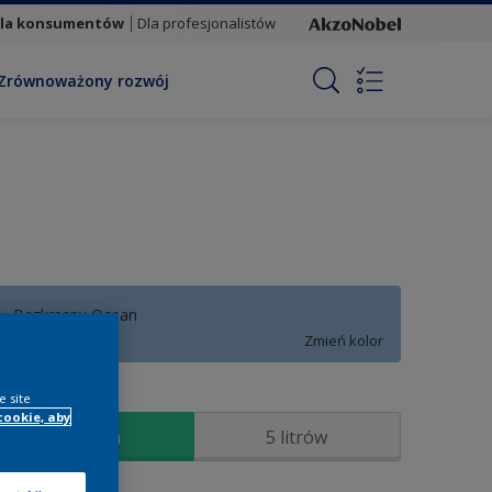
la konsumentów
Dla profesjonalistów
Zrównoważony rozwój
Bezkresny Ocean
Zmień kolor
ozmiar
e site
cookie, aby
2,5 litra
5 litrów