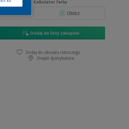
ect All
lość
Kalkulator farby
Oblicz
Dodaj do listy zakupów
Dodaj do obszaru roboczego
Znajdź dystrybutora