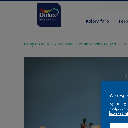
Kolory farb
Far
Farby do wnętrz - malowanie ścian wewnętrznych
Du
We respe
By clicking
navigation, 
uzyskać wi