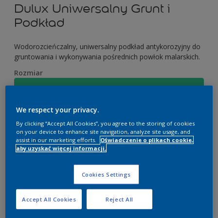
Dulux Uniwersalny Grunt i
Podkład
Wodorozcieńczalny, uniwersalny podkład antykorozyjny do
gruntowania i wykonywania pośrednich powłok malarskich.
Rozmiar
0,7L
We respect your privacy.
Ilość
Kalkulator farby
By clicking “Accept All Cookies”, you agree to the storing of cookies
on your device to enhance site navigation, analyze site usage, and
Oblicz
assist in our marketing efforts.
Oświadczenie o plikach cookie,
aby uzyskać więcej informacji.
Cookies Settings
Dodaj do listy zakupów
Accept All Cookies
Reject All