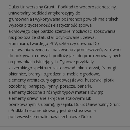
Dulux Uniwersalny Grunt i Podkład to wodorozcieńczalny,
uniwersalny podkład antykorozyjny do
gruntowania i wykonywania pośrednich powłok malarskich.
Wysoka przyczepność i elastyczność spoiwa
akrylowego daje bardzo szerokie możliwości stosowania
na: podłoża ze stali, stali ocynkowanej, żeliwa,
aluminium, twardego PCV, szkła czy drewna. Do
stosowania wewnątrz i na zewnątrz pomieszczeń, zarówno
do pokrywania nowych podłoży jak i do prac renowacyjnych
na powłokach istniejących. Typowe przykłady
z szerokiego spektrum zastosowań: okna, drzwi, framugi,
okiennice, bramy i ogrodzenia, meble ogrodowe,
elementy architektury ogrodowej (ławki, huśtawki, płotki
ozdobne), parapety, rynny, poręcze, barierki,
elementy złożone z różnych typów materiałów (np.
elementy drewniane skręcane stalowymi lub
ocynkowanymi śrubami), grzejniki. Dulux Uniwersalny Grunt
i Podkład rekomendowany jest do stosowania
pod wszystkie emalie nawierzchniowe Dulux.