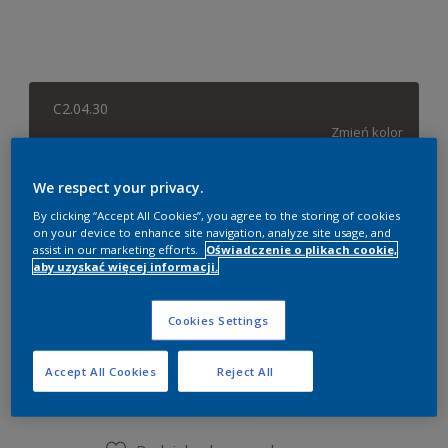
C2.04.30
Zmień kolor
Rozmiar
We respect your privacy.
By clicking “Accept All Cookies”, you agree to the storing of cookies
0,84 litra
2,03 litra
8,37 litra
on your device to enhance site navigation, analyze site usage, and
assist in our marketing efforts.
Oświadczenie o plikach cookie,
aby uzyskać więcej informacji.
Ilość
Kalkulator farby
Oblicz
Cookies Settings
Accept All Cookies
Reject All
Dodaj do listy zakupów