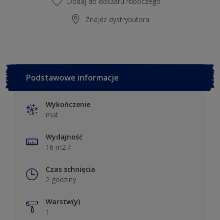
Dodaj do obszaru roboczego
Znajdź dystrybutora
Podstawowe informacje
Wykończenie
mat
Wydajność
16 m2 /l
Czas schnięcia
2 godziny
Warstw(y)
1