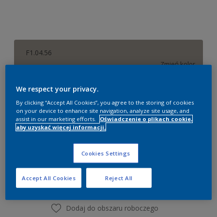
F1.04.56
Zmień kolor
We respect your privacy.
0,84 litra
By clicking “Accept All Cookies”, you agree to the storing of cookies
on your device to enhance site navigation, analyze site usage, and
0,84 litra
assist in our marketing efforts.
Oświadczenie o plikach cookie,
Ilość
Kalkulator farby
aby uzyskać więcej informacji.
0,9 litra
Oblicz
2,03 litra
Cookies Settings
2,18 litra
Dodaj do listy zakupów
Accept All Cookies
Reject All
9 litrów
Dodaj do obszaru roboczego