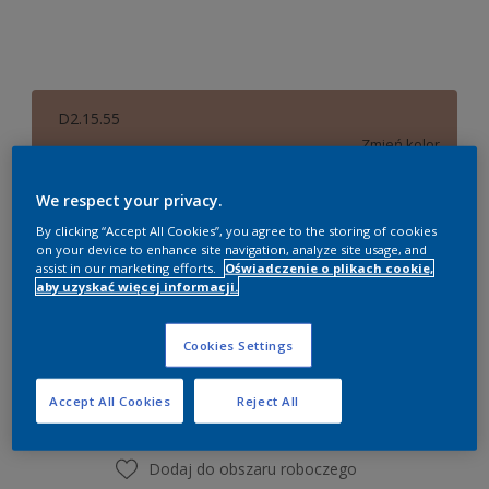
D2.15.55
Zmień kolor
We respect your privacy.
0,84 litra
By clicking “Accept All Cookies”, you agree to the storing of cookies
on your device to enhance site navigation, analyze site usage, and
0,84 litra
assist in our marketing efforts.
Oświadczenie o plikach cookie,
Ilość
Kalkulator farby
aby uzyskać więcej informacji.
0,9 litra
Oblicz
2,03 litra
Cookies Settings
2,18 litra
Dodaj do listy zakupów
Accept All Cookies
Reject All
8,37 litra
9 litrów
Dodaj do obszaru roboczego