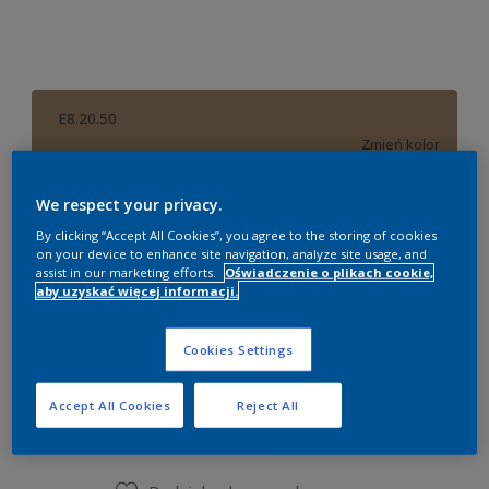
E8.20.50
Zmień kolor
Rozmiar
We respect your privacy.
By clicking “Accept All Cookies”, you agree to the storing of cookies
0,84 litra
2,03 litra
8,37 litra
on your device to enhance site navigation, analyze site usage, and
assist in our marketing efforts.
Oświadczenie o plikach cookie,
aby uzyskać więcej informacji.
Ilość
Kalkulator farby
Oblicz
Cookies Settings
Accept All Cookies
Reject All
Dodaj do listy zakupów