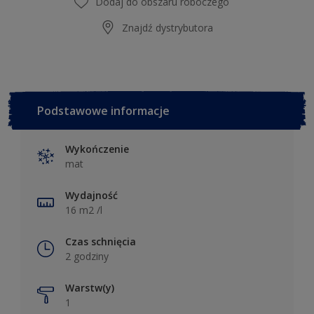
Dodaj do obszaru roboczego
Znajdź dystrybutora
Podstawowe informacje
Wykończenie
mat
Wydajność
16 m2 /l
Czas schnięcia
2 godziny
Warstw(y)
1