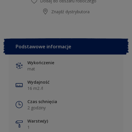
Dodaj do obszaru roboczego
Znajdź dystrybutora
Podstawowe informacje
Wykończenie
mat
Wydajność
16 m2 /l
Czas schnięcia
2 godziny
Warstw(y)
1