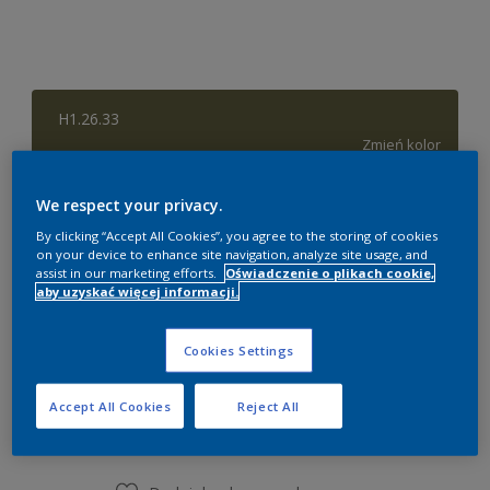
H1.26.33
Zmień kolor
Rozmiar
We respect your privacy.
By clicking “Accept All Cookies”, you agree to the storing of cookies
0,84 litra
2,03 litra
8,37 litra
on your device to enhance site navigation, analyze site usage, and
assist in our marketing efforts.
Oświadczenie o plikach cookie,
aby uzyskać więcej informacji.
Ilość
Kalkulator farby
Oblicz
Cookies Settings
Accept All Cookies
Reject All
Dodaj do listy zakupów