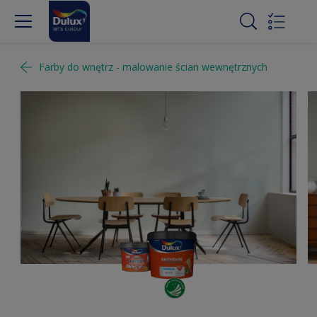
Farby do wnętrz - malowanie ścian wewnętrznych