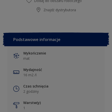
Dodaj do obszaru roboczego
Znajdź dystrybutora
Podstawowe informacje
Wykończenie
mat
Wydajność
16 m2 /l
Czas schnięcia
2 godziny
Warstw(y)
1