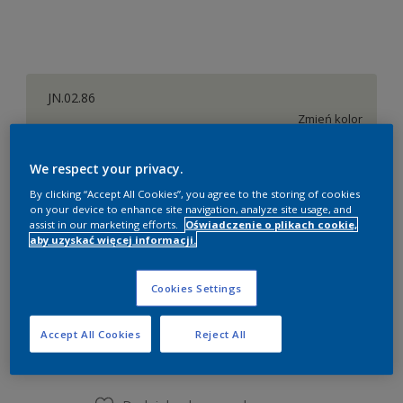
JN.02.86
Zmień kolor
Rozmiar
We respect your privacy.
By clicking “Accept All Cookies”, you agree to the storing of cookies
0,9 litra
2,18 litra
9 litrów
on your device to enhance site navigation, analyze site usage, and
assist in our marketing efforts.
Oświadczenie o plikach cookie,
aby uzyskać więcej informacji.
Ilość
Kalkulator farby
Oblicz
Cookies Settings
Accept All Cookies
Reject All
Dodaj do listy zakupów