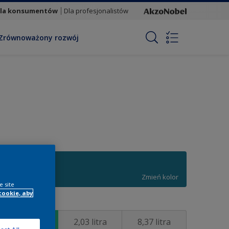
la konsumentów
Dla profesjonalistów
Zrównoważony rozwój
R8.40.39
Zmień kolor
e site
cookie, aby
ozmiar
0,84 litra
2,03 litra
8,37 litra