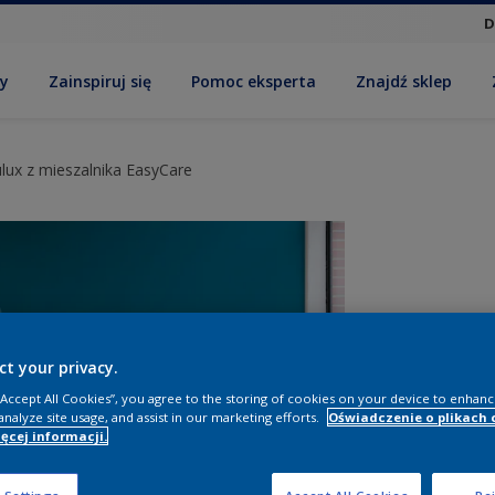
D
by
Zainspiruj się
Pomoc eksperta
Znajdź sklep
lux z mieszalnika EasyCare
ct your privacy.
 “Accept All Cookies”, you agree to the storing of cookies on your device to enhanc
analyze site usage, and assist in our marketing efforts.
Oświadczenie o plikach 
ęcej informacji.
R