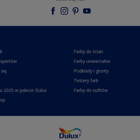
rb
Farby do ścian
kspertów
Farby uniwersalne
 się
Podkłady i grunty
Testery farb
u 2025 w palecie Dulux
Farby do sufitów
lep