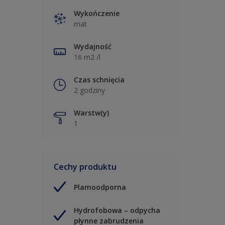
Wykończenie
mat
Wydajność
16 m2 /l
Czas schnięcia
2 godziny
Warstw(y)
1
Cechy produktu
Plamoodporna
Hydrofobowa – odpycha
płynne zabrudzenia