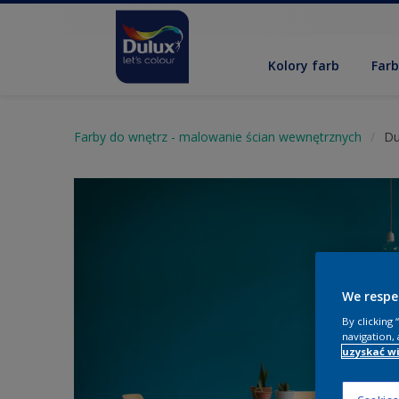
Kolory farb
Far
Farby do wnętrz - malowanie ścian wewnętrznych
Du
We respe
By clicking
navigation, 
uzyskać wi