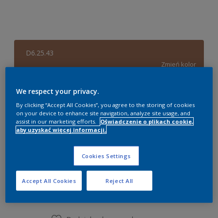
D6.25.43
Zmień kolor
Rozmiar
We respect your privacy.
By clicking “Accept All Cookies”, you agree to the storing of cookies
0,84 litra
2,03 litra
8,37 litra
on your device to enhance site navigation, analyze site usage, and
assist in our marketing efforts.
Oświadczenie o plikach cookie,
aby uzyskać więcej informacji.
Ilość
Kalkulator farby
Oblicz
Cookies Settings
Accept All Cookies
Reject All
Dodaj do listy zakupów