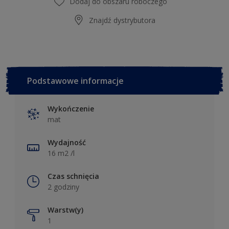
Dodaj do obszaru roboczego
Znajdź dystrybutora
Podstawowe informacje
Wykończenie
mat
Wydajność
16 m2 /l
Czas schnięcia
2 godziny
Warstw(y)
1