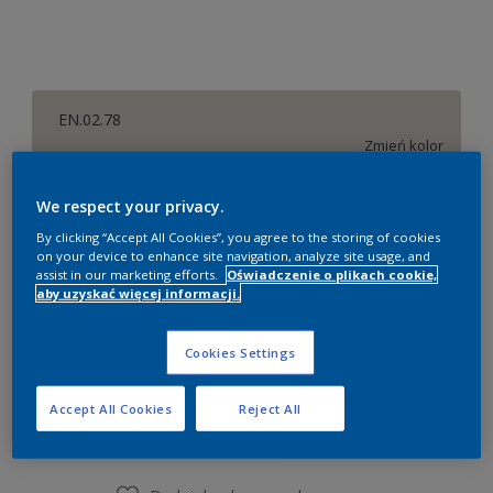
EN.02.78
Zmień kolor
Rozmiar
We respect your privacy.
By clicking “Accept All Cookies”, you agree to the storing of cookies
0,9 litra
2,18 litra
9 litrów
on your device to enhance site navigation, analyze site usage, and
assist in our marketing efforts.
Oświadczenie o plikach cookie,
aby uzyskać więcej informacji.
Ilość
Kalkulator farby
Oblicz
Cookies Settings
Accept All Cookies
Reject All
Dodaj do listy zakupów