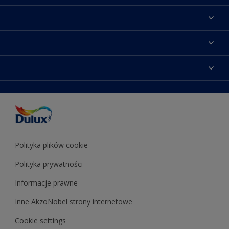
Materiały marketingowe
Mapa strony
Kolory farb
Kontakt
Porady ekspertów
O Dulux
Farby do ścian
Zainspiruj się
Dla architektów
Farby uniwersalne
Farby
Farby do elewacji
Zgodność kolorów
Podkłady i grunty
Kolor Roku 2025 w palecie Dulux
Farby uniwersalne
Testery farb
Znajdź sklep
Podkłady i grunty
Farby do sufitów
Testery farb
Polityka plików cookie
Polityka prywatności
Informacje prawne
Inne AkzoNobel strony internetowe
Cookie settings