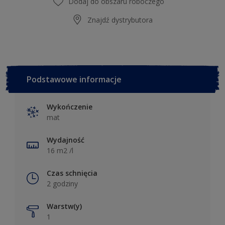
Dodaj do obszaru roboczego
Znajdź dystrybutora
Podstawowe informacje
Wykończenie
mat
Wydajność
16 m2 /l
Czas schnięcia
2 godziny
Warstw(y)
1