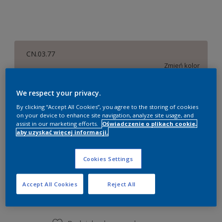
CN.03.77
Zmień kolor
Rozmiar
We respect your privacy.
By clicking “Accept All Cookies”, you agree to the storing of cookies
0,9 litra
2,18 litra
9 litrów
on your device to enhance site navigation, analyze site usage, and
assist in our marketing efforts.
Oświadczenie o plikach cookie,
aby uzyskać więcej informacji.
Ilość
Kalkulator farby
Oblicz
Cookies Settings
Accept All Cookies
Reject All
Dodaj do listy zakupów