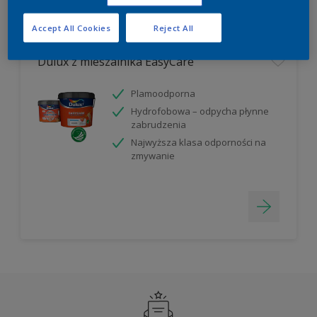
Filter
Accept All Cookies
Reject All
Dulux z mieszalnika EasyCare
Plamoodporna
Hydrofobowa – odpycha płynne
zabrudzenia
Najwyższa klasa odporności na
zmywanie