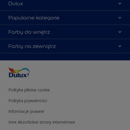
Dulux
Materiały marketingowe
Popularne kategorie
Mapa strony
Kolory farb
Farby do wnętrz
Kontakt
Porady ekspertów
O Dulux
Farby do ścian
Farby na zewnątrz
Zainspiruj się
Dla architektów
Farby uniwersalne
Farby
Farby do elewacji
Zgodność kolorów
Podkłady i grunty
Kolor Roku 2025 w palecie Dulux
Farby uniwersalne
Testery farb
Znajdź sklep
Podkłady i grunty
Farby do sufitów
Testery farb
Polityka plików cookie
Polityka prywatności
Informacje prawne
Inne AkzoNobel strony internetowe