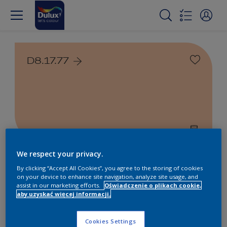
D8.17.77
We respect your privacy.
Farby białe i kolorowe do
By clicking “Accept All Cookies”, you agree to the storing of cookies
wnętrz i na zewnątrz
on your device to enhance site navigation, analyze site usage, and
assist in our marketing efforts.
Oświadczenie o plikach cookie,
aby uzyskać więcej informacji.
1
Produkty znalezione
Cookies Settings