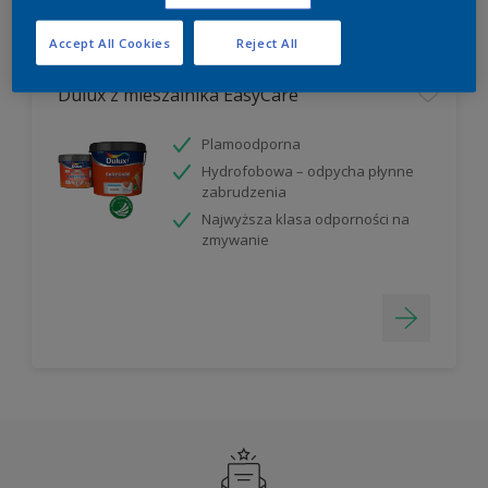
Filter
Accept All Cookies
Reject All
Dulux z mieszalnika EasyCare
Plamoodporna
Hydrofobowa – odpycha płynne
zabrudzenia
Najwyższa klasa odporności na
zmywanie