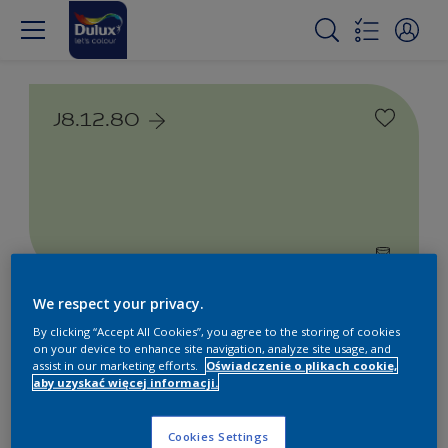
J8.12.80
We respect your privacy.
Farby białe i kolorowe do
By clicking “Accept All Cookies”, you agree to the storing of cookies
wnętrz i na zewnątrz
on your device to enhance site navigation, analyze site usage, and
assist in our marketing efforts.
Oświadczenie o plikach cookie,
aby uzyskać więcej informacji.
1
Produkty znalezione
Cookies Settings