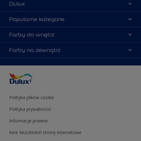
Dulux
Materiały marketingowe
Popularne kategorie
Mapa strony
Kolory farb
Farby do wnętrz
Kontakt
Porady ekspertów
O Dulux
Farby do ścian
Farby na zewnątrz
Zainspiruj się
Dla architektów
Farby uniwersalne
Farby
Farby do elewacji
Zgodność kolorów
Podkłady i grunty
Kolor Roku 2025 w palecie Dulux
Farby uniwersalne
Testery farb
Znajdź sklep
Podkłady i grunty
Farby do sufitów
Testery farb
Polityka plików cookie
Polityka prywatności
Informacje prawne
Inne AkzoNobel strony internetowe