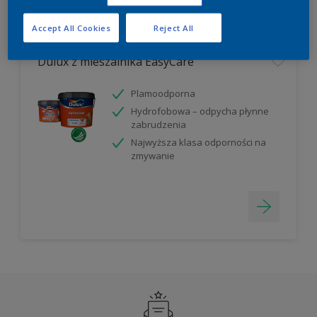
Filter
Accept All Cookies
Reject All
Dulux z mieszalnika EasyCare
Plamoodporna
Hydrofobowa – odpycha płynne
zabrudzenia
Najwyższa klasa odporności na
zmywanie