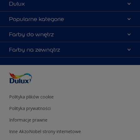
Dulux
Materiały marketingowe
Popularne kategorie
Mapa strony
Kolory farb
Farby do wnętrz
Kontakt
Porady ekspertów
O Dulux
Farby do ścian
Farby na zewnątrz
Zainspiruj się
Dla architektów
Farby uniwersalne
Farby
Farby do elewacji
Zgodność kolorów
Podkłady i grunty
Kolor Roku 2025 w palecie Dulux
Farby uniwersalne
Testery farb
Znajdź sklep
Podkłady i grunty
Farby do sufitów
Testery farb
Polityka plików cookie
Polityka prywatności
Informacje prawne
Inne AkzoNobel strony internetowe