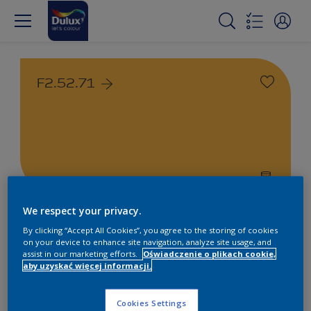
F2.52.71
We respect your privacy.
Farby białe i kolorowe do
By clicking “Accept All Cookies”, you agree to the storing of cookies
wnętrz i na zewnątrz
on your device to enhance site navigation, analyze site usage, and
assist in our marketing efforts.
Oświadczenie o plikach cookie,
aby uzyskać więcej informacji.
1
Produkty znalezione
Cookies Settings