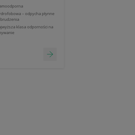
lamoodporna
drofobowa – odpycha płynne
brudzenia
jwyższa klasa odporności na
mywanie