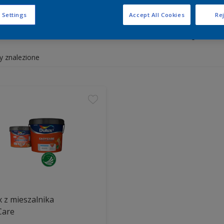
 Settings
Accept All Cookies
Rej
y białe i kolorowe do wnętrz 
y znalezione
 z mieszalnika
Care