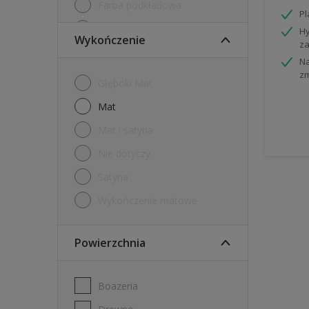
Farba podkładowa
P
Farby tablicowe
Hy
Wykończenie
za
Grunt
Na
z
Internetowy tester farb
Głęboki Mat
Tester
mat
mat i satyna
nie dotyczy
Satyna
Wykończenie matowe
Powierzchnia
Boazeria