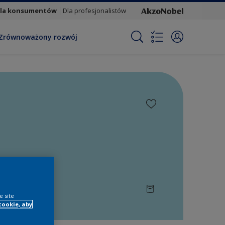
la konsumentów
Dla profesjonalistów
Zrównoważony rozwój
e site
cookie, aby