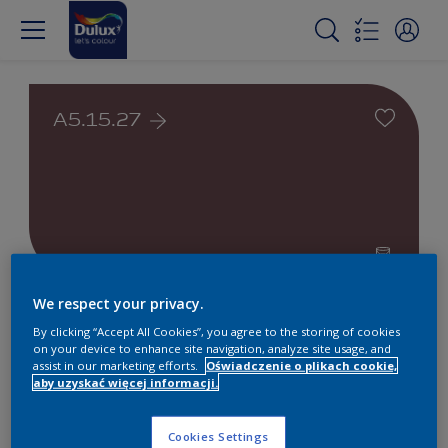
A5.15.27
We respect your privacy.
Farby białe i kolorowe do
By clicking “Accept All Cookies”, you agree to the storing of cookies
wnętrz i na zewnątrz
on your device to enhance site navigation, analyze site usage, and
assist in our marketing efforts.
Oświadczenie o plikach cookie,
aby uzyskać więcej informacji.
1
Produkty znalezione
Cookies Settings