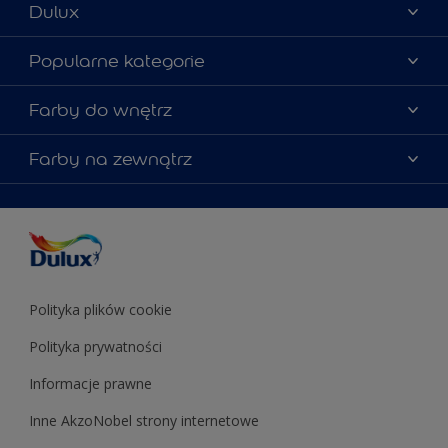
Dulux
Materiały marketingowe
Popularne kategorie
Mapa strony
Kolory farb
Farby do wnętrz
Kontakt
Porady ekspertów
O Dulux
Farby do ścian
Farby na zewnątrz
Zainspiruj się
Dla architektów
Farby uniwersalne
Farby
Farby do elewacji
Zgodność kolorów
Podkłady i grunty
Kolor Roku 2025 w palecie Dulux
Farby uniwersalne
Testery farb
Znajdź sklep
Podkłady i grunty
Farby do sufitów
Testery farb
Polityka plików cookie
Polityka prywatności
Informacje prawne
Inne AkzoNobel strony internetowe