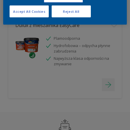
Filter
Accept All Cookies
Reject All
Dulux z mieszalnika EasyCare
Plamoodporna
Hydrofobowa – odpycha płynne
zabrudzenia
Najwyższa klasa odporności na
zmywanie