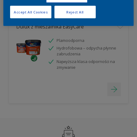
Filter
Accept All Cookies
Reject All
Dulux z mieszalnika EasyCare
Plamoodporna
Hydrofobowa – odpycha płynne
zabrudzenia
Najwyższa klasa odporności na
zmywanie