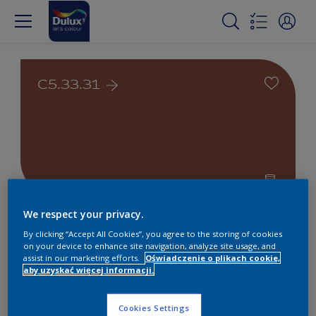
C5.33.31
We respect your privacy.
Farby białe i kolorowe do
By clicking “Accept All Cookies”, you agree to the storing of cookies
wnętrz i na zewnątrz
on your device to enhance site navigation, analyze site usage, and
assist in our marketing efforts.
Oświadczenie o plikach cookie,
aby uzyskać więcej informacji.
1
Produkty znalezione
Cookies Settings