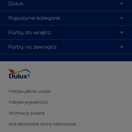
Dulux
Materiały marketingowe
Popularne kategorie
Mapa strony
Kolory farb
Farby do wnętrz
Kontakt
Porady ekspertów
O Dulux
Farby do ścian
Farby na zewnątrz
Zainspiruj się
Dla architektów
Farby uniwersalne
Farby
Farby do elewacji
Zgodność kolorów
Podkłady i grunty
Kolor Roku 2025 w palecie Dulux
Farby uniwersalne
Testery farb
Znajdź sklep
Podkłady i grunty
Farby do sufitów
Testery farb
Polityka plików cookie
Polityka prywatności
Informacje prawne
Inne AkzoNobel strony internetowe