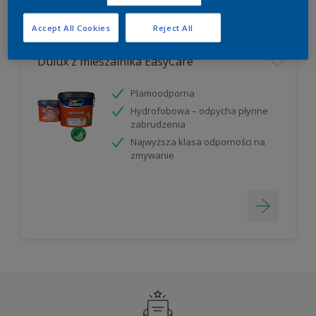
Filter
Accept All Cookies
Reject All
Dulux z mieszalnika EasyCare
Plamoodporna
Hydrofobowa – odpycha płynne
zabrudzenia
Najwyższa klasa odporności na
zmywanie