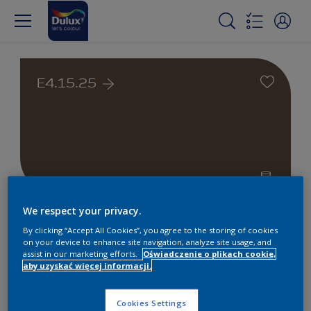
E4.15.25
We respect your privacy.
Farby białe i kolorowe do
By clicking “Accept All Cookies”, you agree to the storing of cookies
wnętrz i na zewnątrz
on your device to enhance site navigation, analyze site usage, and
assist in our marketing efforts.
Oświadczenie o plikach cookie,
aby uzyskać więcej informacji.
1
Produkty znalezione
Cookies Settings