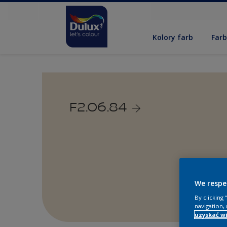
Kolory farb
Far
F2.06.84
We respe
By clicking
navigation, 
uzyskać wi