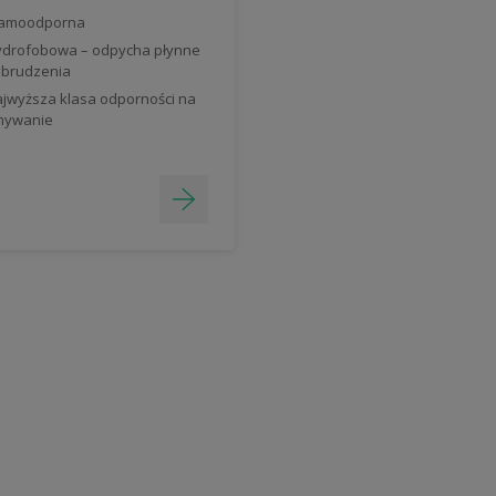
lamoodporna
drofobowa – odpycha płynne
brudzenia
jwyższa klasa odporności na
mywanie