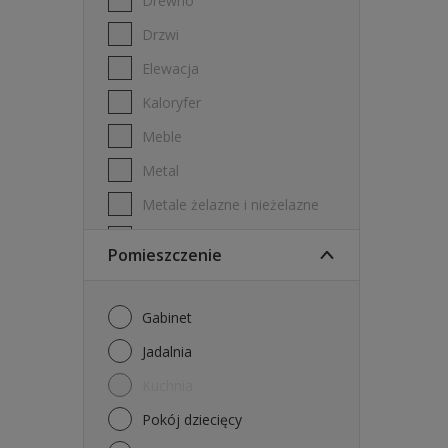
Drewno
Drzwi
Elewacja
Kaloryfer
Meble
Metal
Metale żelazne i nieżelazne
PVC
Pomieszczenie
Płyta gipsowo-kartonowa
Płytki ścienne
Gabinet
Stal ocynkowana
Jadalnia
Sufity
Kuchnia
Ściany
Pokój dziecięcy