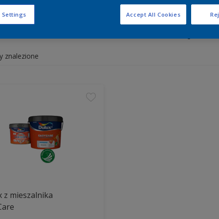
 Settings
Accept All Cookies
Rej
y białe i kolorowe do wnętrz 
y znalezione
 z mieszalnika
Care