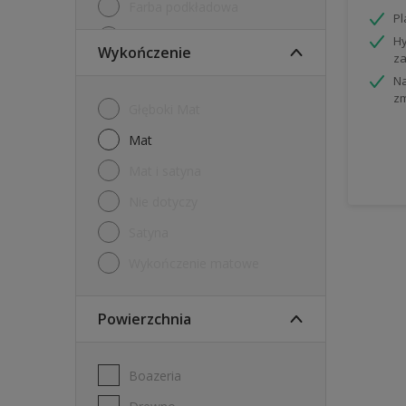
Farba podkładowa
P
Farby tablicowe
Hy
Wykończenie
za
Grunt
Na
z
Internetowy tester farb
Głęboki Mat
Tester
mat
mat i satyna
nie dotyczy
Satyna
Wykończenie matowe
Powierzchnia
Boazeria