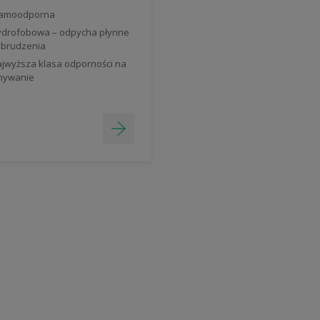
lamoodporna
drofobowa – odpycha płynne
brudzenia
jwyższa klasa odporności na
mywanie