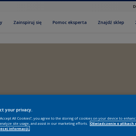
D
by
Zainspiruj się
Pomoc eksperta
Znajdź sklep
ct your privacy.
 “Accept All Cookies”, you agree to the storing of cookies on your device to enhanc
analyze site usage, and assist in our marketing efforts.
Oświadczenie o plikach 
ęcej informacji.