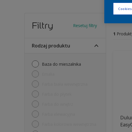
Cookies
Farb
Filtry
Resetuj filtry
1
Produkt
Rodzaj produktu
Baza do mieszalnika
Emalia
Farba biała wewnętrzna
Farba do płytek
Farba do wnętrz
Farba elewacyjna
Dulux
Farba kolorowa wewnętrzna
Easy