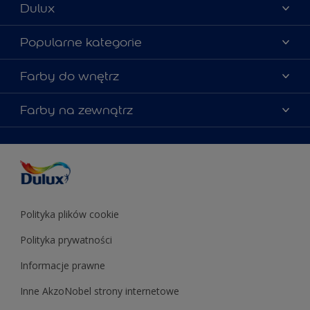
Dulux
Materiały marketingowe
Popularne kategorie
Mapa strony
Kolory farb
Farby do wnętrz
Kontakt
Porady ekspertów
O Dulux
Farby do ścian
Farby na zewnątrz
Zainspiruj się
Dla architektów
Farby uniwersalne
Farby
Farby do elewacji
Zgodność kolorów
Podkłady i grunty
Kolor Roku 2025 w palecie Dulux
Farby uniwersalne
Testery farb
Znajdź sklep
Podkłady i grunty
Farby do sufitów
Testery farb
Polityka plików cookie
Polityka prywatności
Informacje prawne
Inne AkzoNobel strony internetowe