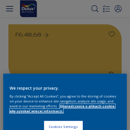
F6.48.68
We respect your privacy.
Farby białe i kolorowe do
By clicking “Accept All Cookies”, you agree to the storing of cookies
wnętrz i na zewnątrz
on your device to enhance site navigation, analyze site usage, and
assist in our marketing efforts.
Oświadczenie o plikach cookie,
aby uzyskać więcej informacji.
1
Produkty znalezione
Cookies Settings