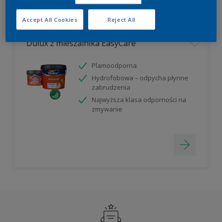
Filter
Accept All Cookies
Reject All
Dulux z mieszalnika EasyCare
Plamoodporna
Hydrofobowa – odpycha płynne
zabrudzenia
Najwyższa klasa odporności na
zmywanie