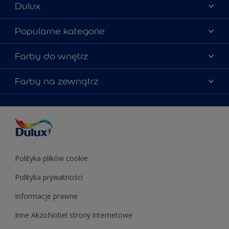
Dulux
Materiały marketingowe
Popularne kategorie
Mapa strony
Kolory farb
Farby do wnętrz
Kontakt
Porady ekspertów
O Dulux
Farby do ścian
Farby na zewnątrz
Zainspiruj się
Dla architektów
Farby uniwersalne
Farby
Farby do elewacji
Zgodność kolorów
Podkłady i grunty
Kolor Roku 2025 w palecie Dulux
Farby uniwersalne
Testery farb
Znajdź sklep
Podkłady i grunty
Farby do sufitów
Testery farb
Polityka plików cookie
Polityka prywatności
Informacje prawne
Inne AkzoNobel strony internetowe