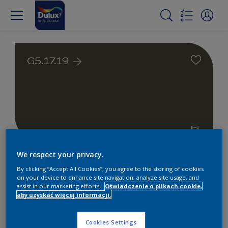
G5.17.19
We respect your privacy.
Farby białe i kolorowe do
By clicking “Accept All Cookies”, you agree to the storing of cookies
wnętrz i na zewnątrz
on your device to enhance site navigation, analyze site usage, and
assist in our marketing efforts.
Oświadczenie o plikach cookie,
aby uzyskać więcej informacji.
1
Produkty znalezione
Cookies Settings