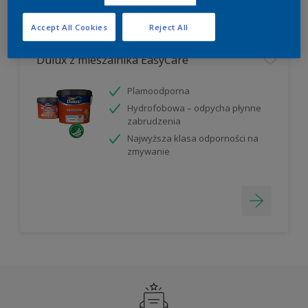
Filter
Accept All Cookies
Reject All
Dulux z mieszalnika EasyCare
Plamoodporna
Hydrofobowa – odpycha płynne
zabrudzenia
Najwyższa klasa odporności na
zmywanie