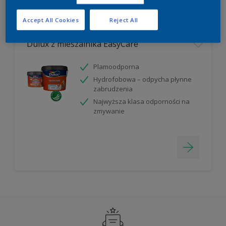
Filter
Accept All Cookies
Reject All
Dulux z mieszalnika EasyCare
Plamoodporna
Hydrofobowa – odpycha płynne
zabrudzenia
Najwyższa klasa odporności na
zmywanie