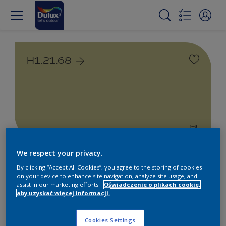
H1.21.68
We respect your privacy.
Farby białe i kolorowe do
By clicking “Accept All Cookies”, you agree to the storing of cookies
wnętrz i na zewnątrz
on your device to enhance site navigation, analyze site usage, and
assist in our marketing efforts.
Oświadczenie o plikach cookie,
aby uzyskać więcej informacji.
1
Produkty znalezione
Cookies Settings