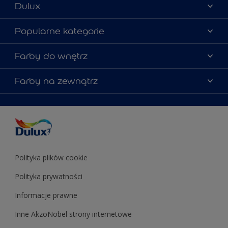
Dulux
Materiały marketingowe
Popularne kategorie
Mapa strony
Kolory farb
Farby do wnętrz
Kontakt
Porady ekspertów
O Dulux
Farby do ścian
Farby na zewnątrz
Zainspiruj się
Dla architektów
Farby uniwersalne
Farby
Farby do elewacji
Zgodność kolorów
Podkłady i grunty
Kolor Roku 2025 w palecie Dulux
Farby uniwersalne
Testery farb
Znajdź sklep
Podkłady i grunty
Farby do sufitów
Testery farb
Polityka plików cookie
Polityka prywatności
Informacje prawne
Inne AkzoNobel strony internetowe