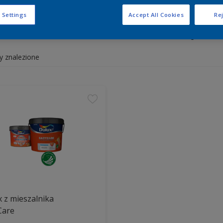
 Settings
Accept All Cookies
Rej
y białe i kolorowe do wnętrz 
y znalezione
 z mieszalnika
Care