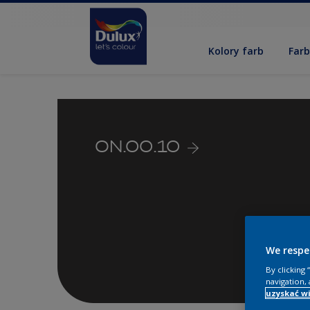
Kolory farb
Far
ON.00.10
We respe
By clicking
navigation, 
uzyskać wi