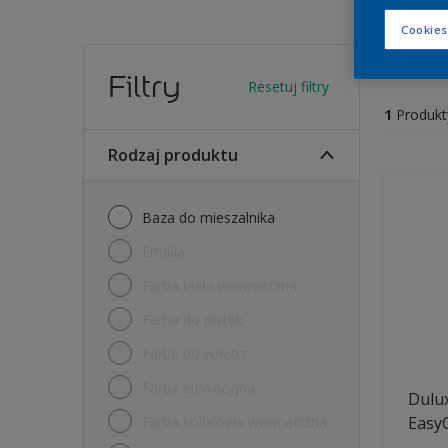
Cookies
Farb
Filtry
Resetuj filtry
1
Produkt
Rodzaj produktu
Baza do mieszalnika
Emalia
Farba biała wewnętrzna
Farba do płytek
Farba do wnętrz
Farba elewacyjna
Dulux
Farba kolorowa wewnętrzna
Easy