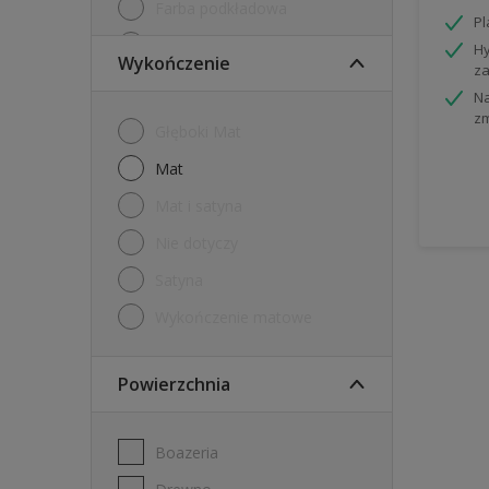
Farba podkładowa
P
Farby tablicowe
Hy
Wykończenie
za
Grunt
Na
z
Internetowy tester farb
Głęboki Mat
Tester
mat
mat i satyna
nie dotyczy
Satyna
Wykończenie matowe
Powierzchnia
Boazeria