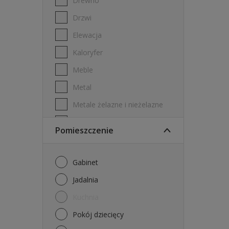
Drewno
Drzwi
Elewacja
Kaloryfer
Meble
Metal
Metale żelazne i nieżelazne
PVC
Pomieszczenie
Płyta gipsowo-kartonowa
Płytki ścienne
Gabinet
Stal ocynkowana
Jadalnia
Sufity
Kuchnia
Ściany
Pokój dziecięcy