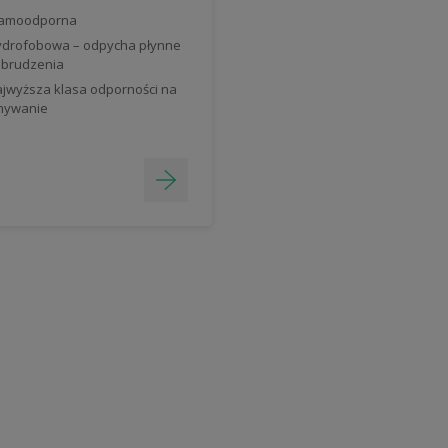
lamoodporna
drofobowa – odpycha płynne
brudzenia
jwyższa klasa odporności na
mywanie