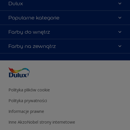
Dulux
Materiały marketingowe
Popularne kategorie
Mapa strony
Kolory farb
Farby do wnętrz
Kontakt
Porady ekspertów
O Dulux
Farby do ścian
Farby na zewnątrz
Zainspiruj się
Dla architektów
Farby uniwersalne
Farby
Farby do elewacji
Zgodność kolorów
Podkłady i grunty
Kolor Roku 2025 w palecie Dulux
Farby uniwersalne
Testery farb
Znajdź sklep
Podkłady i grunty
Farby do sufitów
Testery farb
Polityka plików cookie
Polityka prywatności
Informacje prawne
Inne AkzoNobel strony internetowe