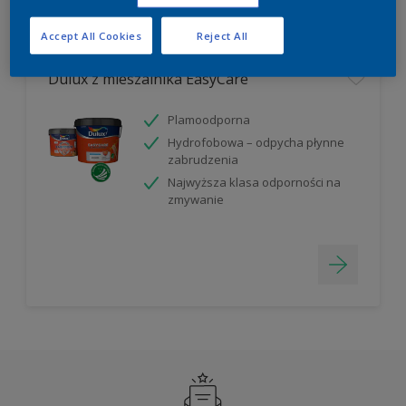
Filter
Accept All Cookies
Reject All
Dulux z mieszalnika EasyCare
Plamoodporna
Hydrofobowa – odpycha płynne
zabrudzenia
Najwyższa klasa odporności na
zmywanie