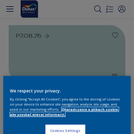
P7.08.76
We respect your privacy.
Farby białe i kolorowe do
By clicking “Accept All Cookies”, you agree to the storing of cookies
wnętrz i na zewnątrz
on your device to enhance site navigation, analyze site usage, and
assist in our marketing efforts.
Oświadczenie o plikach cookie,
aby uzyskać więcej informacji.
1
Produkty znalezione
Cookies Settings