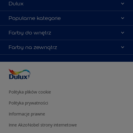
Dulux
Materiały marketingowe
Popularne kategorie
Mapa strony
Kolory farb
Farby do wnętrz
Kontakt
Porady ekspertów
O Dulux
Farby do ścian
Farby na zewnątrz
Zainspiruj się
Dla architektów
Farby uniwersalne
Farby
Farby do elewacji
Zgodność kolorów
Podkłady i grunty
Kolor Roku 2025 w palecie Dulux
Farby uniwersalne
Testery farb
Znajdź sklep
Podkłady i grunty
Farby do sufitów
Testery farb
Polityka plików cookie
Polityka prywatności
Informacje prawne
Inne AkzoNobel strony internetowe