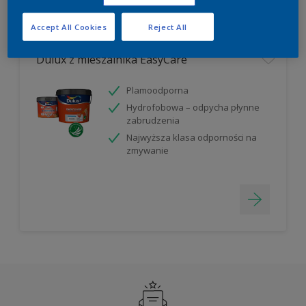
Filter
Accept All Cookies
Reject All
Dulux z mieszalnika EasyCare
Plamoodporna
Hydrofobowa – odpycha płynne
zabrudzenia
Najwyższa klasa odporności na
zmywanie