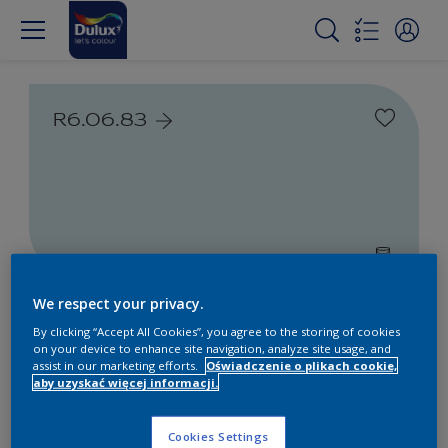
R6.06.83
We respect your privacy.
Farby białe i kolorowe do
By clicking “Accept All Cookies”, you agree to the storing of cookies
wnętrz i na zewnątrz
on your device to enhance site navigation, analyze site usage, and
assist in our marketing efforts.
Oświadczenie o plikach cookie,
aby uzyskać więcej informacji.
1
Produkty znalezione
Cookies Settings