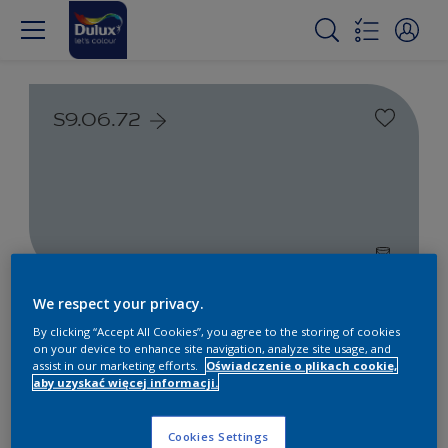
S9.06.72
We respect your privacy.
Farby białe i kolorowe do
By clicking “Accept All Cookies”, you agree to the storing of cookies
wnętrz i na zewnątrz
on your device to enhance site navigation, analyze site usage, and
assist in our marketing efforts.
Oświadczenie o plikach cookie,
aby uzyskać więcej informacji.
1
Produkty znalezione
Cookies Settings