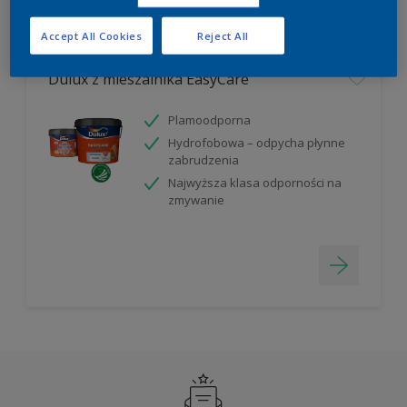
Filter
Accept All Cookies
Reject All
Dulux z mieszalnika EasyCare
Plamoodporna
Hydrofobowa – odpycha płynne
zabrudzenia
Najwyższa klasa odporności na
zmywanie