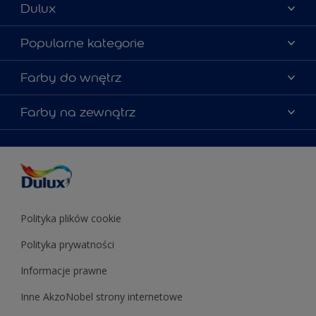
Dulux
Materiały marketingowe
Popularne kategorie
Mapa strony
Kolory farb
Farby do wnętrz
Kontakt
Porady ekspertów
O Dulux
Farby do ścian
Farby na zewnątrz
Zainspiruj się
Dla architektów
Farby uniwersalne
Farby
Farby do elewacji
Zgodność kolorów
Podkłady i grunty
Kolor Roku 2025 w palecie Dulux
Farby uniwersalne
Testery farb
Znajdź sklep
Podkłady i grunty
Farby do sufitów
Testery farb
Polityka plików cookie
Polityka prywatności
Informacje prawne
Inne AkzoNobel strony internetowe