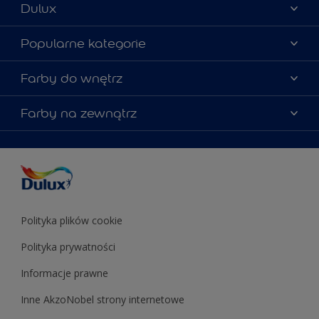
Dulux
Materiały marketingowe
Popularne kategorie
Mapa strony
Kolory farb
Farby do wnętrz
Kontakt
Porady ekspertów
O Dulux
Farby do ścian
Farby na zewnątrz
Zainspiruj się
Dla architektów
Farby uniwersalne
Farby
Farby do elewacji
Zgodność kolorów
Podkłady i grunty
Kolor Roku 2025 w palecie Dulux
Farby uniwersalne
Testery farb
Znajdź sklep
Podkłady i grunty
Farby do sufitów
Testery farb
Polityka plików cookie
Polityka prywatności
Informacje prawne
Inne AkzoNobel strony internetowe