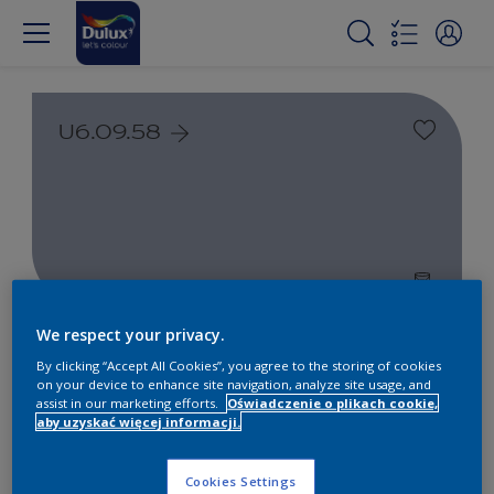
U6.09.58
We respect your privacy.
Farby białe i kolorowe do
By clicking “Accept All Cookies”, you agree to the storing of cookies
wnętrz i na zewnątrz
on your device to enhance site navigation, analyze site usage, and
assist in our marketing efforts.
Oświadczenie o plikach cookie,
aby uzyskać więcej informacji.
1
Produkty znalezione
Cookies Settings