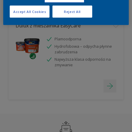
Filter
Accept All Cookies
Reject All
Dulux z mieszalnika EasyCare
Plamoodporna
Hydrofobowa – odpycha płynne
zabrudzenia
Najwyższa klasa odporności na
zmywanie