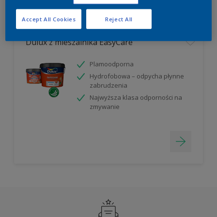
Filter
Accept All Cookies
Reject All
Dulux z mieszalnika EasyCare
Plamoodporna
Hydrofobowa – odpycha płynne
zabrudzenia
Najwyższa klasa odporności na
zmywanie