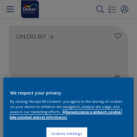
UN.00.87
We respect your privacy.
Farby białe i kolorowe do
By clicking “Accept All Cookies”, you agree to the storing of cookies
wnętrz i na zewnątrz
on your device to enhance site navigation, analyze site usage, and
assist in our marketing efforts.
Oświadczenie o plikach cookie,
aby uzyskać więcej informacji.
1
Produkty znalezione
Cookies Settings