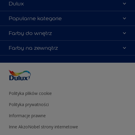
Dulux
Materiały marketingowe
Popularne kategorie
Mapa strony
Kolory farb
Farby do wnętrz
Kontakt
Porady ekspertów
O Dulux
Farby do ścian
Farby na zewnątrz
Zainspiruj się
Dla architektów
Farby uniwersalne
Farby
Farby do elewacji
Zgodność kolorów
Podkłady i grunty
Kolor Roku 2025 w palecie Dulux
Farby uniwersalne
Testery farb
Znajdź sklep
Podkłady i grunty
Farby do sufitów
Testery farb
Polityka plików cookie
Polityka prywatności
Informacje prawne
Inne AkzoNobel strony internetowe